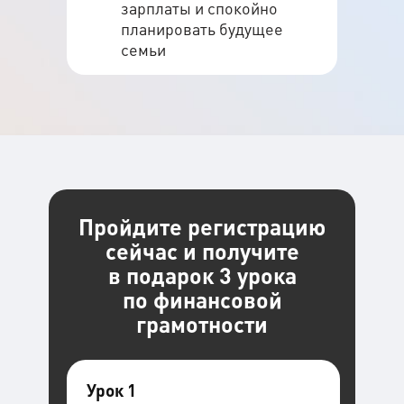
зарплаты и спокойно
Обучил более 120.000 людей безопасному
инвестированию с 2017 года
планировать будущее
семьи
Школа имеет образовательную лицензию
и наделена правом выдавать дипломы
Mini-MBA по инвестициям
Муж и отец двоих дочерей, для которых
также создает портфель на будущее
Пройдите регистрацию
сейчас и получите
в подарок 3 урока
по финансовой
грамотности
Урок 1