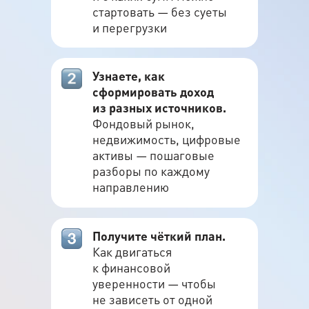
стартовать — без суеты
и перегрузки
Узнаете, как
сформировать доход
из разных источников.
Фондовый рынок,
недвижимость, цифровые
Дмитрий Толстяков
активы — пошаговые
разборы по каждому
Консультант по инвестициям и семейным
направлению
финансам, учредитель Школы
безопасных инвестиций FIN-RA
Член Национальной ассоциации
специалистов финансового планирования
Получите чёткий план.
Как двигаться
Победитель Всероссийского конкурса
«Финансовый советник» 2019 года
к финансовой
уверенности — чтобы
Окончил обучение в University of
Pennsylvania и New York University
не зависеть от одной