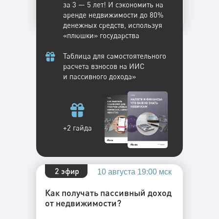
за 3 — 5 лет! И сэкономить на
аренде недвижимости до 80%
денежных средств, используя
«плюшки» государства
Таблица для самостоятельного
расчета взносов на ИИС
и пассивного дохода»
+2 гайда
2 эфир
10 августа 19:00 мск
Как получать пассивный доход
от недвижимости?